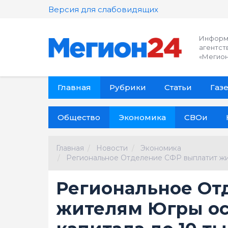
Версия для слабовидящих
Информ
агентст
«Мегион
Главная
Рубрики
Статьи
Газе
Общество
Экономика
СВОи
Главная
Новости
Экономика
Региональное Отделение СФР выплатит жит
Региональное От
жителям Югры ос