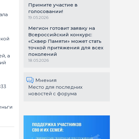
Примите участие в
голосовании!
ала
19.05.2026
Мегион готовит заявку на
Всероссийский конкурс:
ской
«Сквер Памяти» может стать
точкой притяжения для всех
поколений
й, а
18.05.2026
кий
Мнения
833
Место для последних
новостей с форума
еньги