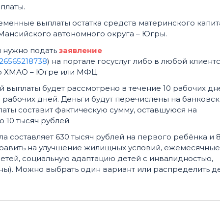
платы.
менные выплаты остатка средств материнского капит
ы-Мансийского автономного округа – Югры.
 нужно подать
заявление
1726565218738
) на портале госуслуг либо в любой клиент
о ХМАО – Югре или МФЦ.
выплаты будет рассмотрено в течение 10 рабочих дне
 рабочих дней. Деньги будут перечислены на банковс
платы составит фактическую сумму, оставшуюся на
 10 тысяч рублей.
а составляет 630 тысяч рублей на первого ребёнка и 
править на улучшение жилищных условий, ежемесячные
детей, социальную адаптацию детей с инвалидностью,
ы). Можно выбрать один вариант или распределить д