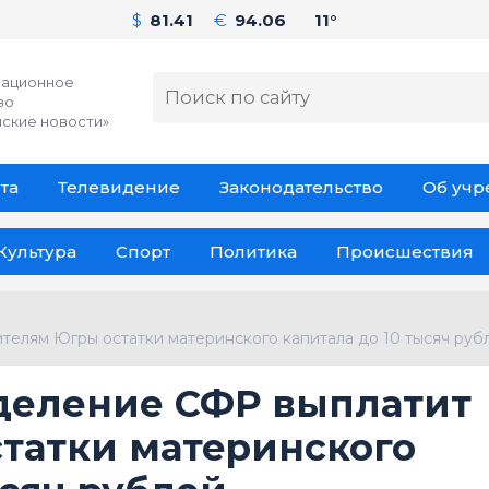
$
81.41
€
94.06
11°
ационное
во
ские новости»
та
Телевидение
Законодательство
Об уч
Культура
Спорт
Политика
Происшествия
елям Югры остатки материнского капитала до 10 тысяч руб
деление СФР выплатит
татки материнского