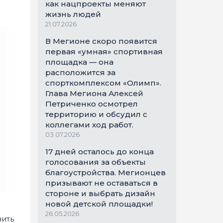
как нацпроекты меняют
жизнь людей
21.07.2026
В Мегионе скоро появится
первая «умная» спортивная
площадка — она
расположится за
спорткомплексом «Олимп».
Глава Мегиона Алексей
Петриченко осмотрел
территорию и обсудил с
коллегами ход работ.
03.07.2026
17 дней осталось до конца
голосования за объекты
благоустройства. Мегионцев
призывают не оставаться в
стороне и выбрать дизайн
новой детской площадки!
26.05.2026
чить