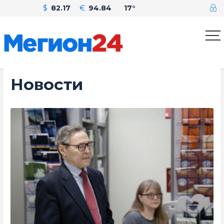
$
82.17
€
94.84
17°
Новости