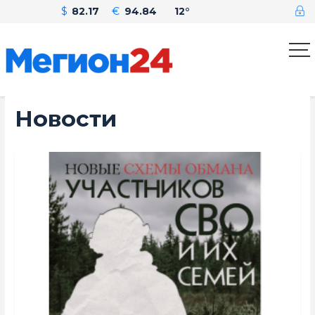
$
82.17
€
94.84
12°
Новости