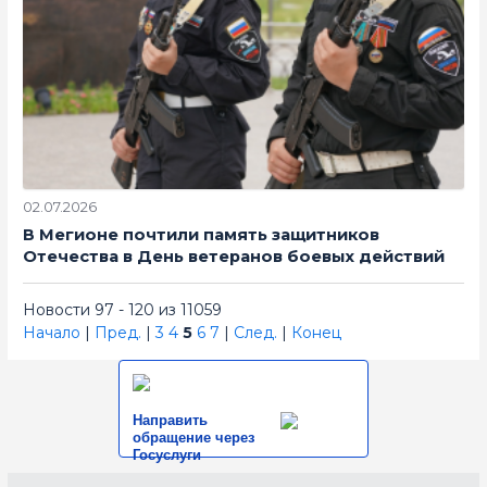
02.07.2026
В Мегионе почтили память защитников
Отечества в День ветеранов боевых действий
Новости 97 - 120 из 11059
Начало
|
Пред.
|
3
4
5
6
7
|
След.
|
Конец
Направить
обращение через
Госуслуги