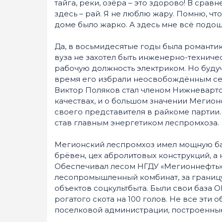
тайга, реки, озёра – это здорово! В сравн
здесь – рай. Я не люблю жару. Помню, чт
доме было жарко. А здесь мне всё подош
Да, в восьмидесятые годы была романтик
вуза не захотел быть инженерно-техниче
рабочую должность электриком. Но будуч
время его избрали неосвобождённым се
Виктор Поляков стал членом Нижневартов
качествах, и о большом значении Мегио
своего представителя в райкоме партии
став главным энергетиком леспромхоза.
Мегионский леспромхоз имел мощную базу
брёвен, цех абролитовых конструкций, а 
Обеспечивал лесом НГДУ «Мегионнефть», 
лесопромышленный комбинат, за границу.
объектов соцкультбыта. Были свои база О
рогатого скота на 100 голов. Не все эти 
поселковой администрации, построенные 