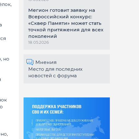
ёлок,
Мегион готовит заявку на
Всероссийский конкурс:
«Сквер Памяти» может стать
а
точкой притяжения для всех
поколений
тся
18.05.2026
, но
Мнения
Место для последних
новостей с форума
я
е
нок
о
но,