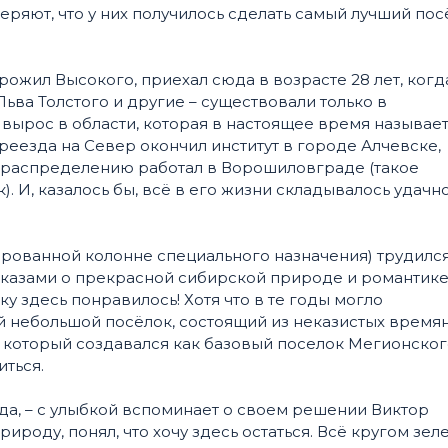
еряют, что у них получилось сделать самый лучший пос
рожил Высокого, приехал сюда в возрасте 28 лет, когд
ьва Толстого и другие – существовали только в
 вырос в области, которая в настоящее время называе
еезда на Север окончил институт в городе Алчевске,
 распределению работал в Ворошиловграде (такое
. И, казалось бы, всё в его жизни складывалось удачно
рованной колонне специального назначения) трудилс
сказами о прекрасной сибирской природе и романтик
у здесь понравилось! Хотя что в те годы могло
й небольшой посёлок, состоящий из неказистых время
, который создавался как базовый поселок Мегионског
иться.
юда, – с улыбкой вспоминает о своем решении Виктор
ироду, понял, что хочу здесь остаться. Всё кругом зеле