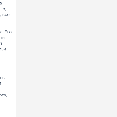
в
го,
, всё
а. Его
ены
т
льи
о в
И
ота,