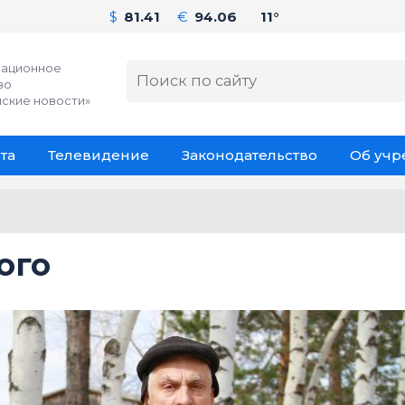
$
81.41
€
94.06
11°
ационное
во
ские новости»
та
Телевидение
Законодательство
Об уч
ого