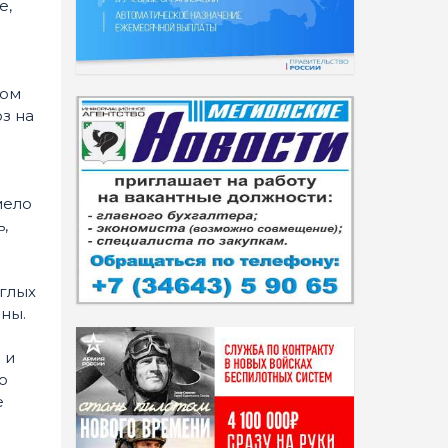
е,
мом
з на
мело
,
углых
ны.
 и
о
е