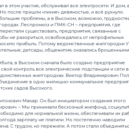
ал в этом участие, обслуживал все электросети. И дом, 
 Но после пришли «лихие» девяностые, и всё рухнуло.
большие проблемы, а в Высоком, возможно, трудносте
 городах. Леспромхоз и ПМК-СН – предприятия, где
перестали существовать, предприятия, связанные с
тобы не разориться, освобождались от непрофильных
приносило прибыль. Потому ведомственные жилгородки У
котельные, детсады, общежития, оказались брошенными
тбыта, в Высоком сначала было создано предприятие
 свой контроль все электрические подстанции и сети в
домственных жилгородках. Виктор Владимирович По
 объединение в одно жилищно-коммунальное предприя
етских садов Высокого.
нтонович Макар. Он был инициатором создания этого
ирович. – Мы принимали бесхозный жилфонд, соцкульт
 необходимо для нормальной жизни, обеспечивали их раб
олгода зарплату не платили. Но постепенно наводили
на. С трудом, но пережили. А потом стали объединятьс