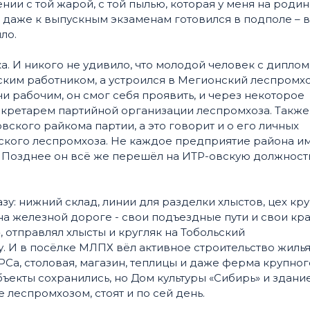
ении с той жарой, с той пылью, которая у меня на родин
о даже к выпускным экзаменам готовился в подполе – в
ло.
а. И никого не удивило, что молодой человек с дипло
ским работником, а устроился в Мегионский леспромхо
и рабочим, он смог себя проявить, и через некоторое
кретарем партийной организации леспромхоза. Также
ского райкома партии, а это говорит и о его личных
нского леспромхоза. Не каждое предприятие района и
. Позднее он всё же перешёл на ИТР-овскую должность
: нижний склад, линии для разделки хлыстов, цех кр
на железной дороге - свои подъездные пути и свои кра
отправлял хлысты и кругляк на Тобольский
 И в посёлке МЛПХ вёл активное строительство жилья
РСа, столовая, магазин, теплицы и даже ферма крупног
объекты сохранились, но Дом культуры «Сибирь» и здани
леспромхозом, стоят и по сей день.