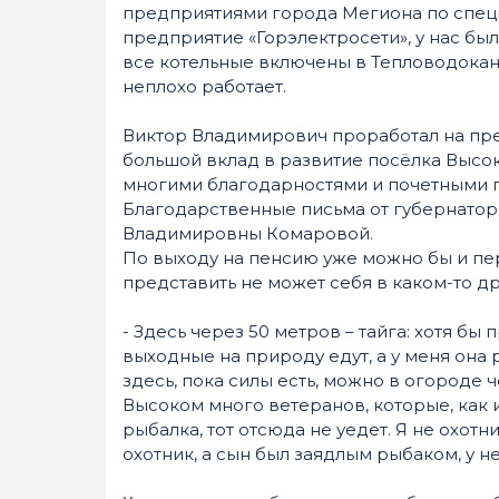
предприятиями города Мегиона по специ
предприятие «Горэлектросети», у нас был
все котельные включены в Тепловодоканал
неплохо работает.
Виктор Владимирович проработал на пред
большой вклад в развитие посёлка Высо
многими благодарностями и почетными г
Благодарственные письма от губернато
Владимировны Комаровой.
По выходу на пенсию уже можно бы и пе
представить не может себя в каком-то др
- Здесь через 50 метров – тайга: хотя б
выходные на природу едут, а у меня она
здесь, пока силы есть, можно в огороде 
Высоком много ветеранов, которые, как и 
рыбалка, тот отсюда не уедет. Я не охотн
охотник, а сын был заядлым рыбаком, у н