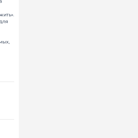
в
жить».
 для
мых,