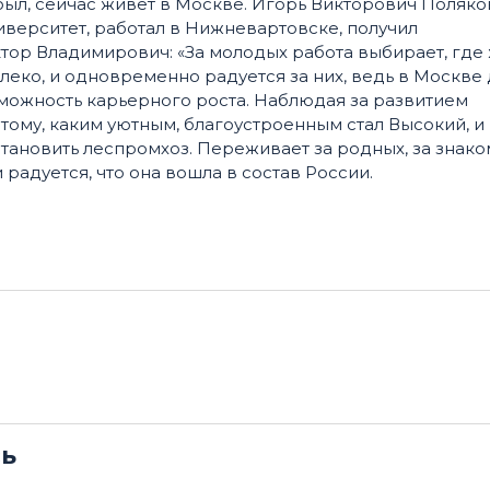
был, сейчас живёт в Москве. Игорь Викторович Поляко
верситет, работал в Нижневартовске, получил
тор Владимирович: «За молодых работа выбирает, где 
алеко, и одновременно радуется за них, ведь в Москве
можность карьерного роста. Наблюдая за развитием
тому, каким уютным, благоустроенным стал Высокий, и
сстановить леспромхоз. Переживает за родных, за знако
 радуется, что она вошла в состав России.
сь