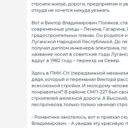
строили жильё, дороги, предприятия и ув
откуда не хочется никуда уезжать.
Вот и Виктор Владимирович Поляков, ста
современные улицы – Ленина, Гагарина, Л
градостроительных планах. Он родился и
Луганской Народной Республикой. До пер
получил диплом инженера-электрика, по
название носил в советские годы Луганск)
вдруг в 1982 году – переезд на Север.
Здесь в ПМК-СН (передвижной механизи
дядя, который и переманил Виктора рас
всесоюзной стройки. И молодому человек
понравиться? В районе СМП-227 был сво
строителей железной дороги. А Высокий
леспромхоза, только-только начинал стро
- Романтики захотелось, вот и приехал с
Владимирович. - А увидав эту красивую пр