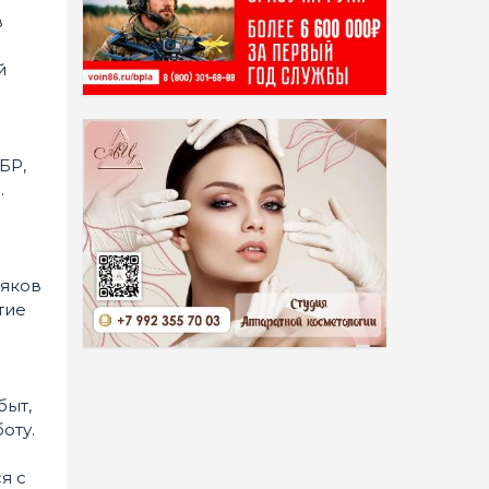
в
й
БР,
.
ляков
тие
быт,
оту.
я с