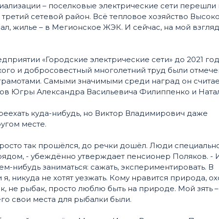
ализации – поселковые электрические сети перешли 
 третий сетевой район. Всё тепловое хозяйство Высоко
, жилье – в Мегионское ЖЭК. И сейчас, на мой взгляд
приятии «Городские электрические сети» до 2021 год
кого и добросовестный многолетний труд были отмеч
рамотами. Самыми значимыми среди наград он считае
ров Югры Александра Васильевича Филиппенко и Ната
реехать куда-нибудь, но Виктор Владимирович даже
угом месте.
ы просто так прошёлся, до речки дошёл. Люди специальн
 рядом, - убеждённо утверждает пенсионер Поляков. - 
чем-нибудь заниматься: сажать, экспериментировать. В
я, никуда не хотят уезжать. Кому нравится природа, ох
ик, не рыбак, просто люблю быть на природе. Мой зять –
его свои места для рыбалки были.