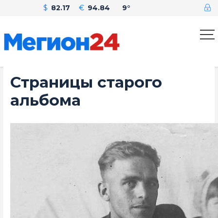
$
82.17
€
94.84
9°
Страницы старого
альбома