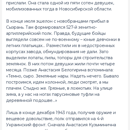
прислали. Она стала одной из пяти сотен девушек,
мобилизованных тогда в Новосибирской области.
В конце июля эшелон с новобранцами прибыл в
Сызрань. Там формировался 527-й зенитно-
артиллерийский полк. Правда, будущие бойцы
выглядели совсем не по-военному – юные девчонки в
летних платьицах… Разместили их в недостроенных
корпусах завода, обмундирования не дали. Зато
выделили лопаты, пилы, топоры для строительства
землянок. В них потом девушки жили почти четыре
месяца. Позже Анастасия Белогирина вспоминала:
«Темно, сыро. Земляные нары. Надеть нечего. Бывало
построимся, идем колонной, люди смотрят, а мы
плачем. Стыдно же. Грязные, в лохмотьях. На улице
зима, а у нас на ногах парусиновые туфли на
деревянной подошве…»
Лишь в конце декабря 1943 года, получив оружие и
вещевое довольствие, полк отправился на 4-й
Украинский фронт. Сначала Анастасия Кузьминична