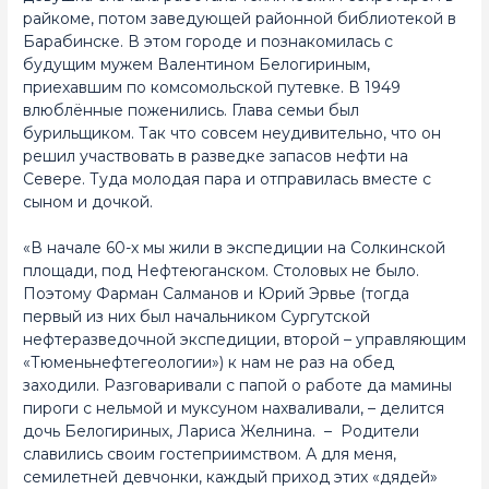
райкоме, потом заведующей районной библиотекой в
Барабинске. В этом городе и познакомилась с
будущим мужем Валентином Белогириным,
приехавшим по комсомольской путевке. В 1949
влюблённые поженились. Глава семьи был
бурильщиком. Так что совсем неудивительно, что он
решил участвовать в разведке запасов нефти на
Севере. Туда молодая пара и отправилась вместе с
сыном и дочкой.
«В начале 60-х мы жили в экспедиции на Солкинской
площади, под Нефтеюганском. Столовых не было.
Поэтому Фарман Салманов и Юрий Эрвье (тогда
первый из них был начальником Сургутской
нефтеразведочной экспедиции, второй – управляющим
«Тюменьнефтегеологии») к нам не раз на обед
заходили. Разговаривали с папой о работе да мамины
пироги с нельмой и муксуном нахваливали, – делится
дочь Белогириных, Лариса Желнина. – Родители
славились своим гостеприимством. А для меня,
семилетней девчонки, каждый приход этих «дядей»