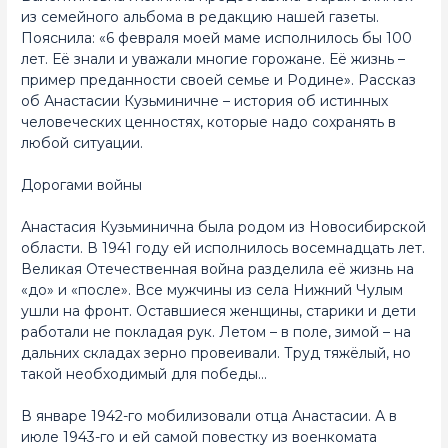
из семейного альбома в редакцию нашей газеты.
Пояснила: «6 февраля моей маме исполнилось бы 100
лет. Её знали и уважали многие горожане. Её жизнь –
пример преданности своей семье и Родине». Рассказ
об Анастасии Кузьминичне – история об истинных
человеческих ценностях, которые надо сохранять в
любой ситуации.
Дорогами войны
Анастасия Кузьминична была родом из Новосибирской
области. В 1941 году ей исполнилось восемнадцать лет.
Великая Отечественная война разделила её жизнь на
«до» и «после». Все мужчины из села Нижний Чулым
ушли на фронт. Оставшиеся женщины, старики и дети
работали не покладая рук. Летом – в поле, зимой – на
дальних складах зерно провеивали. Труд тяжёлый, но
такой необходимый для победы…
В январе 1942-го мобилизовали отца Анастасии. А в
июле 1943-го и ей самой повестку из военкомата