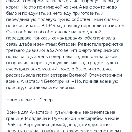
служила поваром. Казалось бы, чего проще – вари да
корми. Но это при мирной жизни. А на фронте надо
было и придумать, из чего еду приготовить, и
передвижную полевую кухню собственными силами
перетаскивать… В 1944-м девушку перевели связистом.
Она сообщала об обстановке на передовой,
передавала приказы командования, обеспечивала
связь штаба и зенитных батарей. Радиотелеграфистка
третьего дивизиона 527-го зенитно-артиллерийского
полка каждый день совершала подвиг, раз за разом
исправляя поврежденную линию под градом пуль и
снарядных осколков. «И тяжело было, и страшно, –
рассказывала потом ветеран Великой Отечественной
войны Анастасия Белогирина. – Но, приняв военную
присягу, я оставалась ей верна».
Направление – Север
Война для Анастасии Кузьминичны закончилась на
границе Молдавии и Румынской Бессарабии в июне
1945-го. Вернувшись домой, двадцатидвухлетняя
девушка сначала работала техническим секретарём в