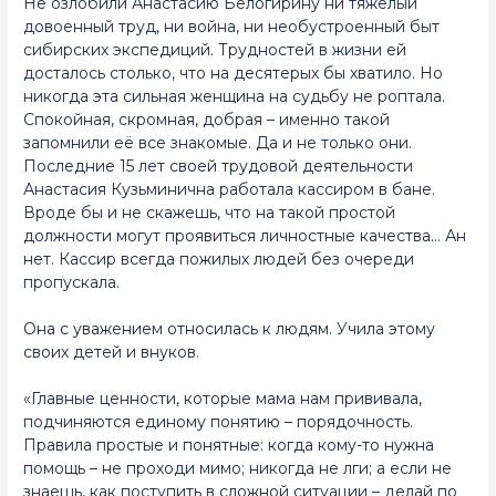
Не озлобили Анастасию Белогирину ни тяжелый
довоенный труд, ни война, ни необустроенный быт
сибирских экспедиций. Трудностей в жизни ей
досталось столько, что на десятерых бы хватило. Но
никогда эта сильная женщина на судьбу не роптала.
Спокойная, скромная, добрая – именно такой
запомнили её все знакомые. Да и не только они.
Последние 15 лет своей трудовой деятельности
Анастасия Кузьминична работала кассиром в бане.
Вроде бы и не скажешь, что на такой простой
должности могут проявиться личностные качества… Ан
нет. Кассир всегда пожилых людей без очереди
пропускала.
Она с уважением относилась к людям. Учила этому
своих детей и внуков.
«Главные ценности, которые мама нам прививала,
подчиняются единому понятию – порядочность.
Правила простые и понятные: когда кому-то нужна
помощь – не проходи мимо; никогда не лги; а если не
знаешь, как поступить в сложной ситуации – делай по