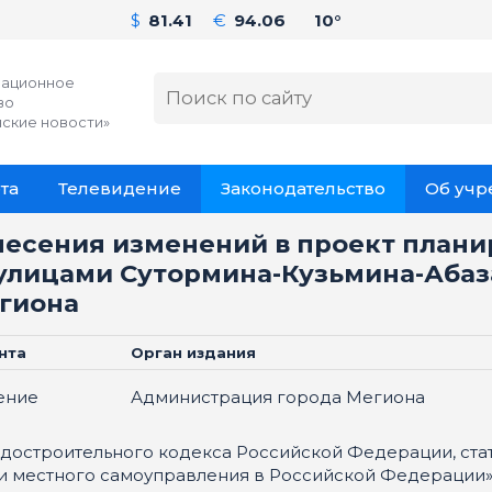
$
81.41
€
94.06
10°
ационное
во
ские новости»
та
Телевидение
Законодательство
Об уч
несения изменений в проект плани
улицами Сутормина-Кузьмина-Абаз
егиона
нта
Орган издания
ение
Администрация города Мегиона
 Градостроительного кодекса Российской Федерации, ста
 местного самоуправления в Российской Федерации»,