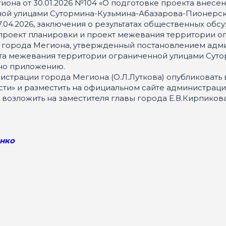
она от 30.01.2026 №104 «О подготовке проекта внесе
ой улицами Сутормина-Кузьмина-Абазарова-Пионерска
04.2026, заключения о результатах общественных обсуж
 проект планировки и проект межевания территории 
 города Мегиона, утвержденный постановлением админ
та межевания территории ограниченной улицами Сут
сно приложению.
трации города Мегиона (О.Л.Луткова) опубликовать в
ти» и разместить на официальном сайте администраци
возложить на заместителя главы города Е.В.Кирпикова
нко