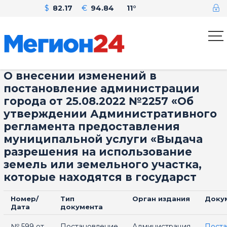
$
82.17
€
94.84
11°
О внесении изменений в
постановление администрации
города от 25.08.2022 №2257 «Об
утверждении Административного
регламента предоставления
муниципальной услуги «Выдача
разрешения на использование
земель или земельного участка,
которые находятся в государст
Номер/
Тип
Орган издания
Доку
Дата
документа
№ 599 от
Постановление
Администрация
Поста