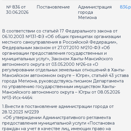
№ 836 от
Постановление
Администрация
836.p
30.06.2026
города
Мегиона
В соответствии со статьёй 17 Федерального закона от
06.10.2003 №131-ФЗ «Об общих принципах организации
местного самоуправления в Российской Федерации»,
Федеральным законом от 27.07.2010 №210-ФЗ «Об
организации предоставления государственных и
муниципальных услуг», Законом Ханты-Мансийского
автономного округа от 03.05.2000 №26-оз «О
регулировании отдельных земельных отношений в Ханты-
Мансийском автономном округе – Югре», статьёй 43 устава
города Мегиона, руководствуясь письмом Департамента
по управлению государственным имуществом Ханты-
Мансийского автономного округа – Югры от 08.05.2026
№13-Исх-4464:
1.Внести в постановление администрации города от
28.12.2023 №2239
«Об утверждении Административного регламента
предоставления муниципальной услуги «Постановка
граждан на учет в качестве лиц, имеющих право на