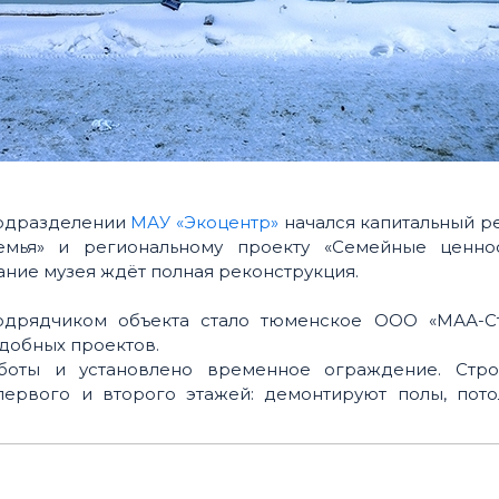
подразделении
МАУ «Экоцентр»
начался капитальный р
емья» и региональному проекту «Семейные ценно
дание музея ждёт полная реконструкция.
подрядчиком объекта стало тюменское ООО «МАА-Ст
добных проектов.
боты и установлено временное ограждение. Стро
первого и второго этажей: демонтируют полы, пото