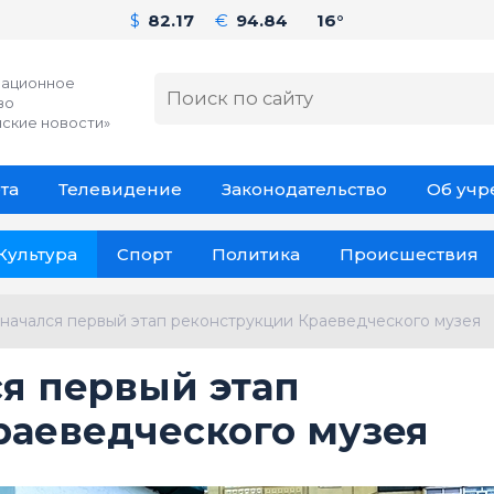
$
82.17
€
94.84
16°
ационное
во
ские новости»
та
Телевидение
Законодательство
Об уч
Культура
Спорт
Политика
Происшествия
начался первый этап реконструкции Краеведческого музея
я первый этап
раеведческого музея