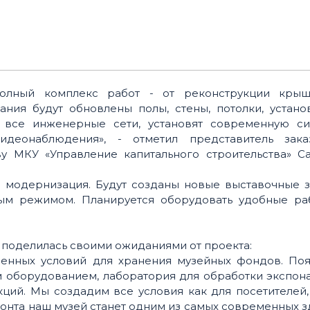
полный комплекс работ - от реконструкции кры
ания будут обновлены полы, стены, потолки, устан
т все инженерные сети, установят современную си
деонаблюдения», - отметил представитель заказ
у МКУ «Управление капитального строительства» Са
 модернизация. Будут созданы новые выставочные з
ым режимом. Планируется оборудовать удобные ра
 поделилась своими ожиданиями от проекта:
менных условий для хранения музейных фондов. Поя
оборудованием, лаборатория для обработки экспона
ий. Мы создадим все условия как для посетителей,
онта наш музей станет одним из самых современных 