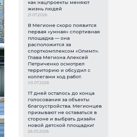
как нацпроекты меняют
жизнь людей
21.07.2026
В Мегионе скоро появится
первая «умная» спортивная
площадка — она
расположится за
спорткомплексом «Олимп».
Глава Мегиона Алексей
Петриченко осмотрел
территорию и обсудил с
коллегами ход работ.
03.07.2026
17 дней осталось до конца
голосования за объекты
благоустройства. Мегионцев
призывают не оставаться в
стороне и выбрать дизайн
новой детской площадки!
26.05.2026