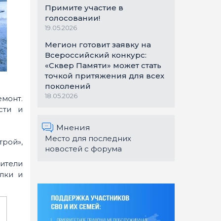
Примите участие в
голосовании!
19.05.2026
Мегион готовит заявку на
Всероссийский конкурс:
«Сквер Памяти» может стать
точкой притяжения для всех
поколений
18.05.2026
емонт.
сти и
Мнения
Место для последних
рой»,
новостей с форума
ители
лки и