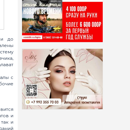
ши до
овлены
стему
чика,
лават
алы с
бочие
вится
тов и
 так и
зданий