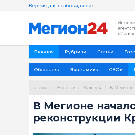
Версия для слабовидящих
Информ
агентст
«Мегион
Главная
Рубрики
Статьи
Газе
Общество
Экономика
СВОи
Главная
Новости
Культура
В Мегионе 
В Мегионе началс
реконструкции К