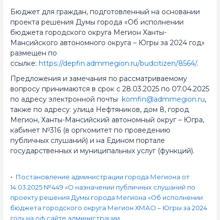
Бюджет для граждан, подготовленный на основании
проекта решения Думы города «Об исполнении
бюджета городского округа Мегион Ханты-
Мансийского автономного округа – Югры за 2024 год»
размещен по
ссылке:
https://depfin.admmegion.ru/budcitizen/8564/
.
Предложения и замечания по рассматриваемому
вопросу принимаются в срок с 28.03.2025 по 07.04.2025
по адресу электронной почты
komfin@admmegion.ru
,
также по адресу: улица Нефтяников, дом 8, город
Мегион, Ханты-Мансийский автономный округ – Югра,
кабинет №316 (в оргкомитет по проведению
публичных слушаний) и на Едином портале
государственных и муниципальных услуг (функций).
•
Постановление администрации города Мегиона от
14.03.2025 №449 «О назначении публичных слушаний по
проекту решения Думы города Мегиона «Об исполнении
бюджета городского округа Мегион ХМАО – Югры за 2024
год» на оф.сайте администрации