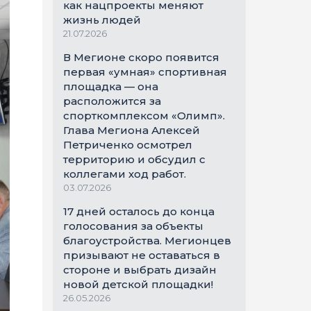
как нацпроекты меняют
жизнь людей
21.07.2026
В Мегионе скоро появится
первая «умная» спортивная
площадка — она
расположится за
спорткомплексом «Олимп».
Глава Мегиона Алексей
Петриченко осмотрел
территорию и обсудил с
коллегами ход работ.
03.07.2026
17 дней осталось до конца
голосования за объекты
благоустройства. Мегионцев
призывают не оставаться в
стороне и выбрать дизайн
новой детской площадки!
26.05.2026