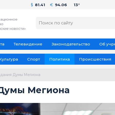
$
81.41
€
94.06
13°
ационное
во
ские новости»
та
Телевидение
Законодательство
Об уч
Культура
Спорт
Политика
Происшествия
едания Думы Мегиона
 Думы Мегиона