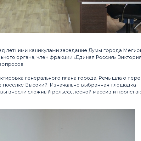
ред летними каникулами заседание Думы города Мегион
ьного органа, член фракции «Единая Россия» Виктори
вопросов.
ктировка генерального плана города. Речь шла о пер
 в поселке Высокий. Изначально выбранная площадка
ивы внесли сложный рельеф, лесной массив и пролег