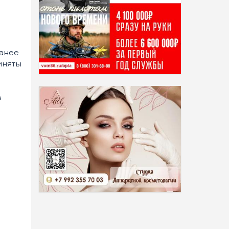
ранее
иняты
в