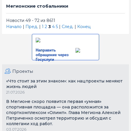
Мегионские стобальники
Новости 49 - 72 из 8611
Начало
|
Пред.
|
1
2
3
4
5
|
След.
|
Конец
Направить
обращение через
Госуслуги
Проекты
«Что стоит за этим знаком»: как нацпроекты меняют
жизнь людей
21.07.2026
В Мегионе скоро появится первая «умная»
спортивная площадка — она расположится за
спорткомплексом «Олимп». Глава Мегиона Алексей
Петриченко осмотрел территорию и обсудил с
коллегами ход работ.
03.07.2026