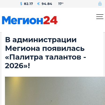
$
82.17
€
94.84
17°
В администрации
Мегиона появилась
«Палитра талантов -
2026»!