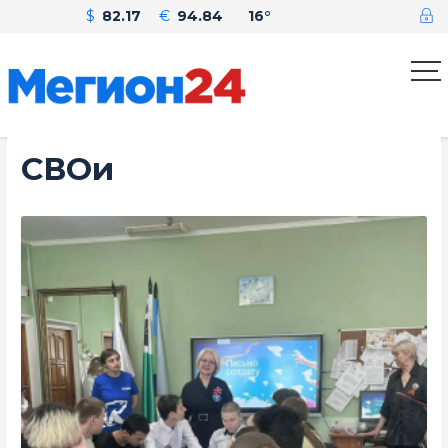
$
82.17
€
94.84
16°
СВОи