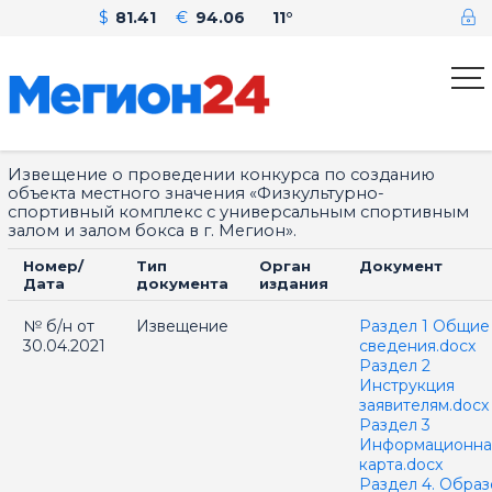
$
81.41
€
94.06
11°
Извещение о проведении конкурса по созданию
объекта местного значения «Физкультурно-
спортивный комплекс с универсальным спортивным
залом и залом бокса в г. Мегион».
Номер/
Тип
Орган
Документ
Дата
документа
издания
№ б/н от
Извещение
Раздел 1 Общие
30.04.2021
сведения.docx
Раздел 2
Инструкция
заявителям.docx
Раздел 3
Информационна
карта.docx
Раздел 4. Образ